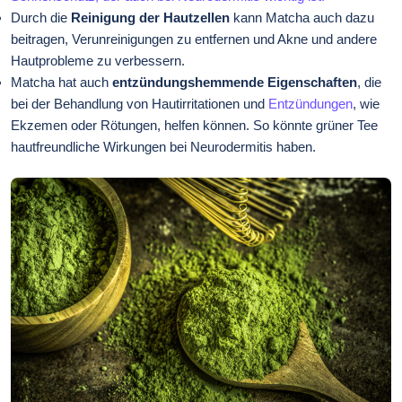
Durch die
Reinigung der Hautzellen
kann Matcha auch dazu
beitragen, Verunreinigungen zu entfernen und Akne und andere
Hautprobleme zu verbessern.
Matcha hat auch
entzündungshemmende Eigenschaften
, die
bei der Behandlung von Hautirritationen und
Entzündungen
, wie
Ekzemen oder Rötungen, helfen können. So könnte grüner Tee
hautfreundliche Wirkungen bei Neurodermitis haben.