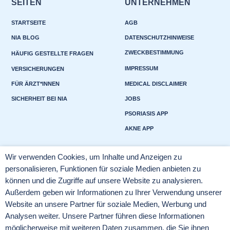
SEITEN
UNTERNEHMEN
STARTSEITE
AGB
NIA BLOG
DATENSCHUTZHINWEISE
ZWECKBESTIMMUNG
HÄUFIG GESTELLTE FRAGEN
IMPRESSUM
VERSICHERUNGEN
FÜR ÄRZT*INNEN
MEDICAL DISCLAIMER
SICHERHEIT BEI NIA
JOBS
PSORIASIS APP
AKNE APP
Wir verwenden Cookies, um Inhalte und Anzeigen zu
KONTAKT
SOCIAL MEDIA
personalisieren, Funktionen für soziale Medien anbieten zu
können und die Zugriffe auf unsere Website zu analysieren.
NIA HEALTH GMBH
Außerdem geben wir Informationen zu Ihrer Verwendung unserer
SUPPORT@NIA-HEALTH.DE
Website an unsere Partner für soziale Medien, Werbung und
PRESSE
Analysen weiter. Unsere Partner führen diese Informationen
möglicherweise mit weiteren Daten zusammen, die Sie ihnen