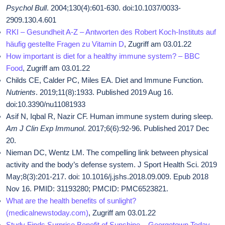
Psychol Bull
. 2004;130(4):601-630. doi:10.1037/0033-
2909.130.4.601
RKI – Gesundheit A-Z – Antworten des Robert Koch-Instituts auf
häufig gestellte Fragen zu Vitamin D
, Zugriff am 03.01.22
How important is diet for a healthy immune system? – BBC
Food
, Zugriff am 03.01.22
Childs CE, Calder PC, Miles EA. Diet and Immune Function.
Nutrients
. 2019;11(8):1933. Published 2019 Aug 16.
doi:10.3390/nu11081933
Asif N, Iqbal R, Nazir CF. Human immune system during sleep.
Am J Clin Exp Immunol
. 2017;6(6):92-96. Published 2017 Dec
20.
Nieman DC, Wentz LM. The compelling link between physical
activity and the body’s defense system. J Sport Health Sci. 2019
May;8(3):201-217. doi: 10.1016/j.jshs.2018.09.009. Epub 2018
Nov 16. PMID: 31193280; PMCID: PMC6523821.
What are the health benefits of sunlight?
(medicalnewstoday.com)
, Zugriff am 03.01.22
Study Finds Surprise Benefit of Sunshine – Georgetown Today
,