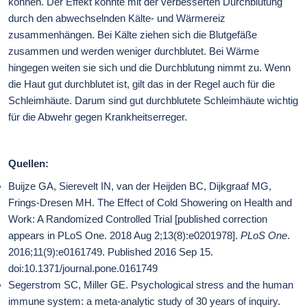
können. Der Effekt könnte mit der verbesserten Durchblutung
durch den abwechselnden Kälte- und Wärmereiz
zusammenhängen. Bei Kälte ziehen sich die Blutgefäße
zusammen und werden weniger durchblutet. Bei Wärme
hingegen weiten sie sich und die Durchblutung nimmt zu. Wenn
die Haut gut durchblutet ist, gilt das in der Regel auch für die
Schleimhäute. Darum sind gut durchblutete Schleimhäute wichtig
für die Abwehr gegen Krankheitserreger.
Quellen:
Buijze GA, Sierevelt IN, van der Heijden BC, Dijkgraaf MG,
Frings-Dresen MH. The Effect of Cold Showering on Health and
Work: A Randomized Controlled Trial [published correction
appears in PLoS One. 2018 Aug 2;13(8):e0201978].
PLoS One
.
2016;11(9):e0161749. Published 2016 Sep 15.
doi:10.1371/journal.pone.0161749
Segerstrom SC, Miller GE. Psychological stress and the human
immune system: a meta-analytic study of 30 years of inquiry.