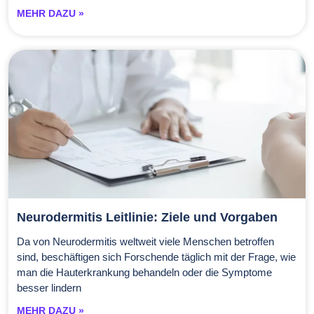
MEHR DAZU »
https://www.helios-gesundheit.de/magazin/gesunder-
schlaf/news/melatonin-spray-
wirkung/#:~:text=%E2%80%9ESchwangeren%20oder%20stillenden%20Fr
Zugriff am 11.08.2023
Neurodermitis Leitlinie: Ziele und Vorgaben
Da von Neurodermitis weltweit viele Menschen betroffen
sind, beschäftigen sich Forschende täglich mit der Frage, wie
man die Hauterkrankung behandeln oder die Symptome
besser lindern
MEHR DAZU »