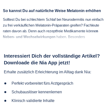
So kannst Du auf natürliche Weise Melatonin erhöhen
Solltest Du bei schlechtem Schlaf bei Neurodermitis nun einfach
zu frei verkäuflichen Melatonin-Präparaten greifen? Fachleute
raten davon ab. Denn auch rezeptfreie Medikamente könne
n
Neben- und Wechselwirkungen
haben. Besonders
Schwangeren oder stillenden Frauen wird von Melatonin-
Präparaten abgeraten. Aber auch Wechselwirkungen mit anderen
Medikamenten können zu ernsthaften Problemen führen und
Interessiert Dich der vollständige Artikel?
sollte daher unbedingt ärztlich abgeklärt werden.
Downloade die Nia App jetzt!
Du kannst aber auf ganz natürliche Weise für genügend
Erhalte zusätzlich Erleichterung im Alltag dank Nia:
Melatonin im Körper sorgen, ohne Medikamente zu nehmen.
Folgende Tipps wirken gegen einen Mangel an Melatonin:
Perfekt vorbereitet fürs Arztgespräch
Schubauslöser kennenlernen
Klinisch validierte Inhalte