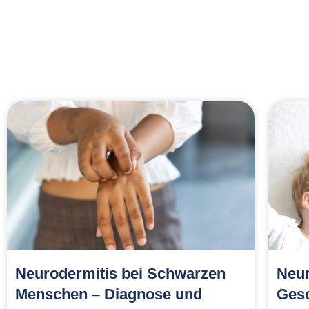
wird. Diese Maskenhalter laufen am Nacken entlang, entla
Wahrscheinlichkeit eines Neurodermitis-Schubs hinter de
werden, wie stramm die Maske sitzt.
Neurodermitis bei Schwarzen
Neur
Menschen – Diagnose und
Gesc