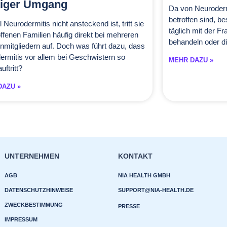
tiger Umgang
Da von Neuroderm
betroffen sind, b
Neurodermitis nicht ansteckend ist, tritt sie
täglich mit der F
offenen Familien häufig direkt bei mehreren
behandeln oder d
nmitgliedern auf. Doch was führt dazu, dass
ermitis vor allem bei Geschwistern so
MEHR DAZU »
uftritt?
DAZU »
UNTERNEHMEN
KONTAKT
AGB
NIA HEALTH GMBH
DATENSCHUTZHINWEISE
SUPPORT@NIA-HEALTH.DE
ZWECKBESTIMMUNG
PRESSE
IMPRESSUM