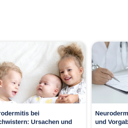
ssten so die Ohren und verringern die
n Ohren. Außerdem kann auch besser reguliert
odermitis bei
Neurodermit
hwistern: Ursachen und
und Vorga