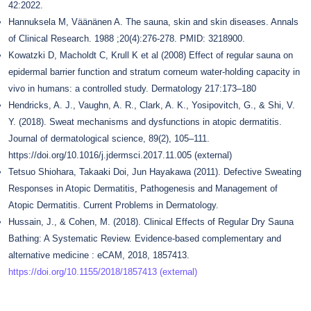
42:2022.
Hannuksela M, Väänänen A. The sauna, skin and skin diseases. Annals
of Clinical Research. 1988 ;20(4):276-278. PMID: 3218900.
Kowatzki D, Macholdt C, Krull K et al (2008) Effect of regular sauna on
epidermal barrier function and stratum corneum water-holding capacity in
vivo in humans: a controlled study. Dermatology 217:173–180
Hendricks, A. J., Vaughn, A. R., Clark, A. K., Yosipovitch, G., & Shi, V.
Y. (2018). Sweat mechanisms and dysfunctions in atopic dermatitis.
Journal of dermatological science, 89(2), 105–111.
https://doi.org/10.1016/j.jdermsci.2017.11.005 (external)
Tetsuo Shiohara, Takaaki Doi, Jun Hayakawa (2011). Defective Sweating
Responses in Atopic Dermatitis, Pathogenesis and Management of
Atopic Dermatitis. Current Problems in Dermatology.
Hussain, J., & Cohen, M. (2018). Clinical Effects of Regular Dry Sauna
Bathing: A Systematic Review. Evidence-based complementary and
alternative medicine : eCAM, 2018, 1857413.
https://doi.org/10.1155/2018/1857413 (external)