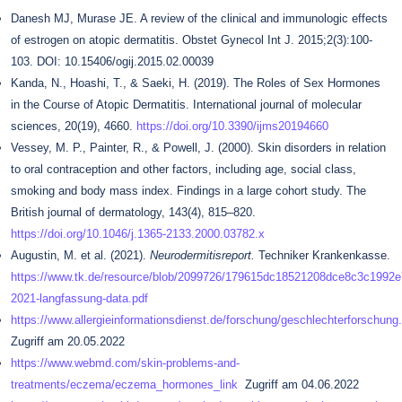
Danesh MJ, Murase JE. A review of the clinical and immunologic effects
of estrogen on atopic dermatitis. Obstet Gynecol Int J. 2015;2(3):100-
103. DOI: 10.15406/ogij.2015.02.00039
Kanda, N., Hoashi, T., & Saeki, H. (2019). The Roles of Sex Hormones
in the Course of Atopic Dermatitis. International journal of molecular
sciences, 20(19), 4660.
https://doi.org/10.3390/ijms20194660
Vessey, M. P., Painter, R., & Powell, J. (2000). Skin disorders in relation
to oral contraception and other factors, including age, social class,
smoking and body mass index. Findings in a large cohort study. The
British journal of dermatology, 143(4), 815–820.
https://doi.org/10.1046/j.1365-2133.2000.03782.x
Augustin, M. et al. (2021).
Neurodermitisreport.
Techniker Krankenkasse.
https://www.tk.de/resource/blob/2099726/179615dc18521208dce8c3c1992e7
2021-langfassung-data.pdf
https://www.allergieinformationsdienst.de/forschung/geschlechterforschung
Zugriff am 20.05.2022
https://www.webmd.com/skin-problems-and-
treatments/eczema/eczema_hormones_link
Zugriff am 04.06.2022