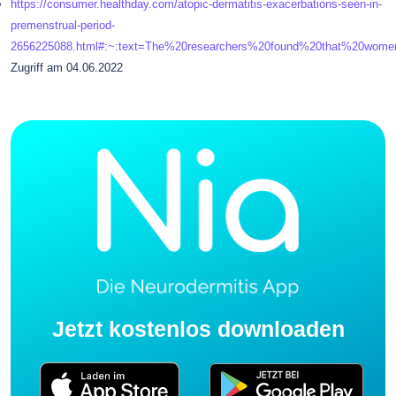
https://consumer.healthday.com/atopic-dermatitis-exacerbations-seen-in-
premenstrual-period-
2656225088.html#:~:text=The%20researchers%20found%20that%20wome
Zugriff am 04.06.2022
Jetzt kostenlos downloaden